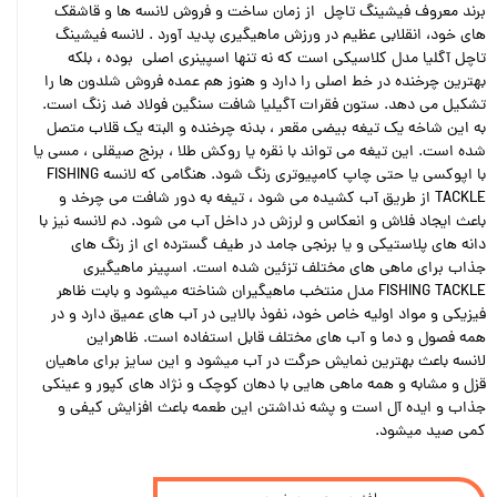
برند معروف فیشینگ تاچل از زمان ساخت و فروش لانسه ها و قاشقک
های خود، انقلابی عظیم در ورزش ماهیگیری پدید آورد . لانسه فیشینگ
تاچل آگلیا مدل کلاسیکی است که نه تنها اسپینری اصلی بوده ، بلکه
بهترین چرخنده در خط اصلی را دارد و هنوز هم عمده فروش شلدون ها را
تشکیل می دهد. ستون فقرات آگیلیا شافت سنگین فولاد ضد زنگ است.
به این شاخه یک تیغه بیضی مقعر ، بدنه چرخنده و البته یک قلاب متصل
شده است. این تیغه می تواند با نقره یا روکش طلا ، برنج صیقلی ، مسی یا
با اپوکسی یا حتی چاپ کامپیوتری رنگ شود. هنگامی که لانسه FISHING
TACKLE از طریق آب کشیده می شود ، تیغه به دور شافت می چرخد و
باعث ایجاد فلاش و انعکاس و لرزش در داخل آب می شود. دم لانسه نیز با
دانه های پلاستیکی و یا برنجی جامد در طیف گسترده ای از رنگ های
جذاب برای ماهی های مختلف تزئین شده است. اسپینر ماهیگیری
FISHING TACKLE مدل منتخب ماهیگیران شناخته میشود و بابت ظاهر
فیزیکی و مواد اولیه خاص خود، نفوذ بالایی در آب های عمیق دارد و در
همه فصول و دما و آب های مختلف قابل استفاده است. ظاهراین
لانسه باعث بهترین نمایش حرگت در آب میشود و این سایز برای ماهیان
قزل و مشابه و همه ماهی هایی با دهان کوچک و نژاد های کپور و عینکی
جذاب و ایده آل است و پشه نداشتن این طعمه باعث افزایش کیفی و
کمی صید میشود.