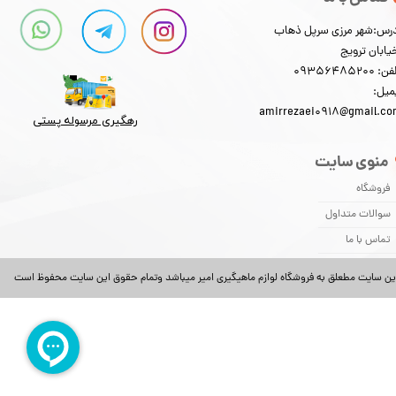
رس:شهر مرزی سرپل ذهاب
یابان ترویج
: 09356485200
میل:
amirrezaei0918@gmail.c
رهگیری مرسوله پستی​​​​​​​
منوی سایت
فروشگاه
سوالات متداول
تماس با ما
ین سایت مطعلق به فروشگاه لوازم ماهیگیری امیر میباشد وتمام حقوق این سایت محفوظ است