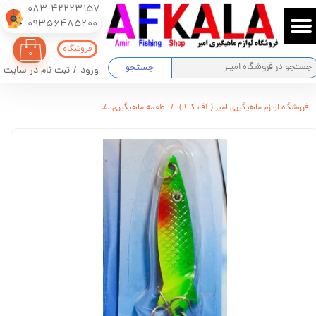
083-42223157
​​​​​​​09356485200
حساب کاربری من
فروشگاه
۰
تغییر گذر واژه
جستجو
ورود
/
ثبت نام در سایت
سفارشات
فروشگاه لوازم ماهیگیری امیر ( آف کالا )
طعمه ماهیگیری
لانسه ماهیگیری فیشینگ تاچل سایز 2
خروج از حساب کاربری