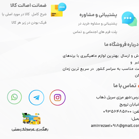
ضمانت اصالت کالا
پشتیبانی و مشاوره
شرح کامل کالا در مورد اصلی یا
فیک بودن در زیر هر کالا
پشتیبانی و مشاوه خرید در
پلت فرم های اجتماعی و تماس
درباره فروشگاه ما
ش و ارسال بهترین لوازم ماهیگیری با برندهای
بر و
​​​​قیمت مناسب به سراسر کشور در سریع ترین زمان
کن
تماس با ما
رس:شهر مرزی سرپل ذهاب
یابان ترویج
: 09356485200
میل:
amirrezaei0918@gmail.c
رهگیری مرسوله پستی​​​​​​​