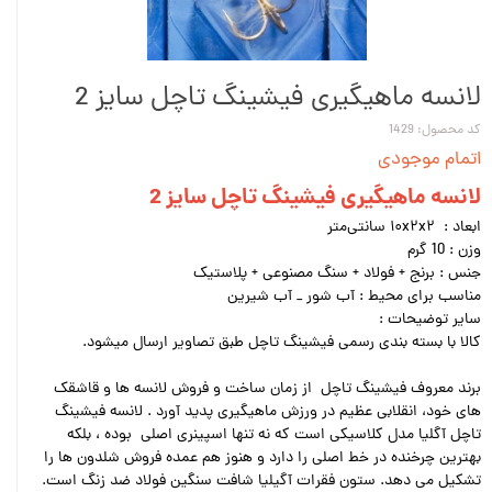
لانسه ماهیگیری فیشینگ تاچل سایز 2
کد محصول: 1429
اتمام موجودی
لانسه ماهیگیری فیشینگ تاچل سایز 2
ابعاد : ۱۰x۲x۲ سانتی‌متر
وزن : 10 گرم
جنس : برنج + فولاد + سنگ مصنوعی + پلاستیک
مناسب برای محیط : آب شور _ آب شیرین
سایر توضیحات :
کالا با بسته بندی رسمی فیشینگ تاچل طبق تصاویر ارسال میشود.
برند معروف فیشینگ تاچل از زمان ساخت و فروش لانسه ها و قاشقک
های خود، انقلابی عظیم در ورزش ماهیگیری پدید آورد . لانسه فیشینگ
تاچل آگلیا مدل کلاسیکی است که نه تنها اسپینری اصلی بوده ، بلکه
بهترین چرخنده در خط اصلی را دارد و هنوز هم عمده فروش شلدون ها را
تشکیل می دهد. ستون فقرات آگیلیا شافت سنگین فولاد ضد زنگ است.