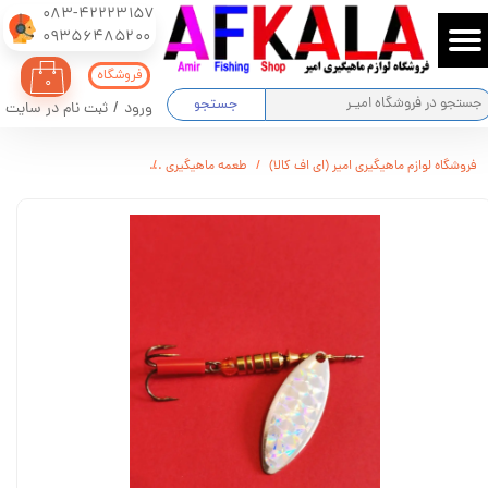
083-42223157
​​​​​​​09356485200
حساب کاربری من
فروشگاه
۰
تغییر گذر واژه
جستجو
ورود
/
ثبت نام در سایت
سفارشات
فروشگاه لوازم ماهیگیری امیر (ای اف کالا)
طعمه ماهیگیری
لانسه ماهیگیری سایز ۳ ایلبا LUNGO
خروج از حساب کاربری