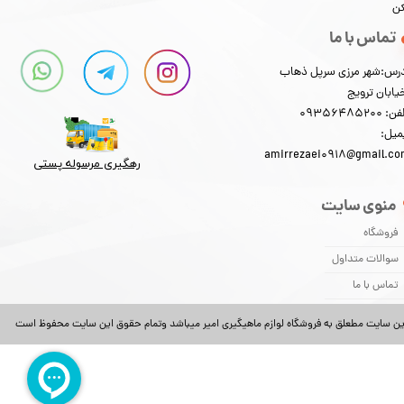
کن
تماس با ما
رس:شهر مرزی سرپل ذهاب
یابان ترویج
: 09356485200
میل:
amirrezaei0918@gmail.c
رهگیری مرسوله پستی​​​​​​​
منوی سایت
فروشگاه
سوالات متداول
تماس با ما
ین سایت مطعلق به فروشگاه لوازم ماهیگیری امیر میباشد وتمام حقوق این سایت محفوظ است