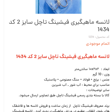
لانسه ماهیگیری فیشینگ تاچل سایز 2 کد
1434
کد محصول: 1234
اتمام موجودی
لانسه ماهیگیری فیشینگ تاچل سایز 2 کد 1434
ابعاد : ۱۰x۲x۲ سانتی‌متر
وزن : 10 گرم
جنس : برنج + فولاد + سنگ مصنوعی + پلاستیک
مناسب برای محیط : آب شور _ آب شیرین
سایر توضیحات :
کالا با بسته بندی رسمی فیشینگ تاچل طبق تصاویر ارسال میشود.
برند معروف فیشینگ تاچل از زمان ساخت و فروش لانسه ها و قاشقک
های خود، انقلابی عظیم در ورزش ماهیگیری پدید آورد . لانسه فیشینگ