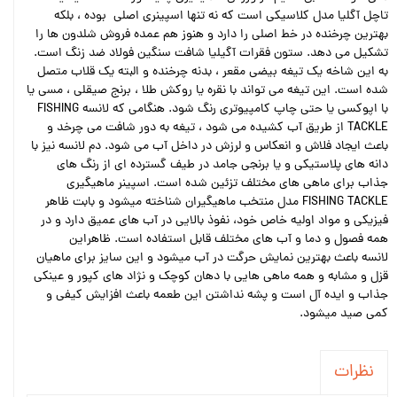
تاچل آگلیا مدل کلاسیکی است که نه تنها اسپینری اصلی بوده ، بلکه
بهترین چرخنده در خط اصلی را دارد و هنوز هم عمده فروش شلدون ها را
تشکیل می دهد. ستون فقرات آگیلیا شافت سنگین فولاد ضد زنگ است.
به این شاخه یک تیغه بیضی مقعر ، بدنه چرخنده و البته یک قلاب متصل
شده است. این تیغه می تواند با نقره یا روکش طلا ، برنج صیقلی ، مسی یا
با اپوکسی یا حتی چاپ کامپیوتری رنگ شود. هنگامی که لانسه FISHING
TACKLE از طریق آب کشیده می شود ، تیغه به دور شافت می چرخد و
باعث ایجاد فلاش و انعکاس و لرزش در داخل آب می شود. دم لانسه نیز با
دانه های پلاستیکی و یا برنجی جامد در طیف گسترده ای از رنگ های
جذاب برای ماهی های مختلف تزئین شده است. اسپینر ماهیگیری
FISHING TACKLE مدل منتخب ماهیگیران شناخته میشود و بابت ظاهر
فیزیکی و مواد اولیه خاص خود، نفوذ بالایی در آب های عمیق دارد و در
همه فصول و دما و آب های مختلف قابل استفاده است. ظاهراین
لانسه باعث بهترین نمایش حرگت در آب میشود و این سایز برای ماهیان
قزل و مشابه و همه ماهی هایی با دهان کوچک و نژاد های کپور و عینکی
جذاب و ایده آل است و پشه نداشتن این طعمه باعث افزایش کیفی و
کمی صید میشود.
نظرات