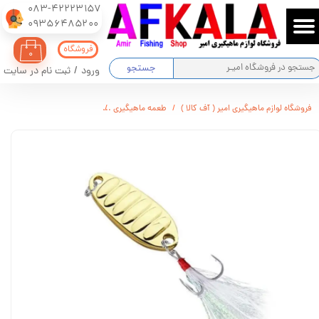
083-42223157
​​​​​​​09356485200
حساب کاربری من
فروشگاه
۰
تغییر گذر واژه
جستجو
ورود
/
ثبت نام در سایت
سفارشات
فروشگاه لوازم ماهیگیری امیر ( آف کالا )
طعمه ماهیگیری
قاشقک پرک دار SAMURAI برند دایوا ( ژاپنی اصلی )
خروج از حساب کاربری