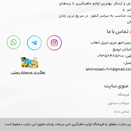
ش و ارسال بهترین لوازم ماهیگیری با برندهای
بر و
★
★
★
★
★
​​​​قیمت مناسب به سراسر کشور در سریع ترین زمان
کن
تماس با ما
رس:شهر مرزی سرپل ذهاب
یابان ترویج
: 09356485200
میل:
amirrezaei0918@gmail.c
رهگیری مرسوله پستی​​​​​​​
منوی سایت
فروشگاه
سوالات متداول
تماس با ما
ین سایت مطعلق به فروشگاه لوازم ماهیگیری امیر میباشد وتمام حقوق این سایت محفوظ است