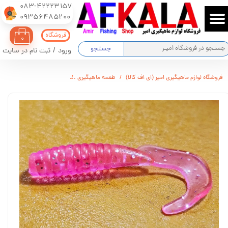
083-42223157
​​​​​​​09356485200
حساب کاربری من
فروشگاه
۰
تغییر گذر واژه
جستجو
ورود
/
ثبت نام در سایت
سفارشات
فروشگاه لوازم ماهیگیری امیر (ای اف کالا)
طعمه ماهیگیری
وگیز ( لور ژله ای ) بسته 5 عددی کد 1498
خروج از حساب کاربری