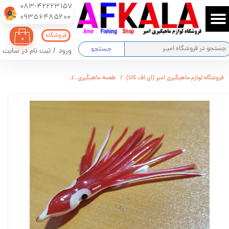
083-42223157
​​​​​​​09356485200
حساب کاربری من
فروشگاه
۰
تغییر گذر واژه
جستجو
ورود
/
ثبت نام در سایت
سفارشات
فروشگاه لوازم ماهیگیری امیر (ای اف کالا)
طعمه ماهیگیری
اختاپوس مصنوعی ژله ای کد 1533
خروج از حساب کاربری