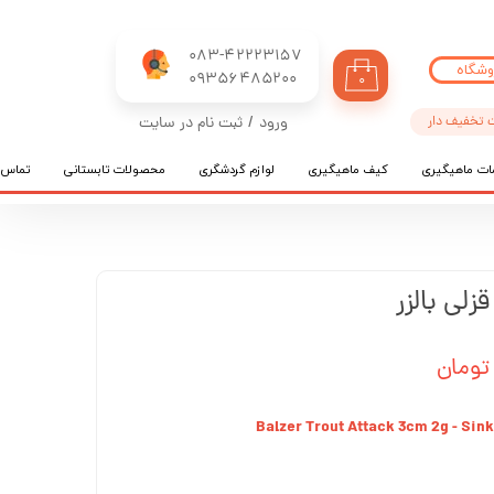
083-42223157
وشگاه
​​​​​​​09356485200
۰
 تخفیف دار
ورود
/
ثبت نام در سایت
حساب کاربری من
ات ماهیگیری
کیف ماهیگیری
لوازم گردشگری
محصولات تابستانی
تماس ب
تغییر گذر واژه
سفارشات
خروج از حساب کاربری
لی بالزر