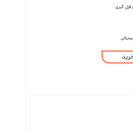
قزل گيرى
يميائی
خرید