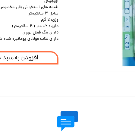
اورجینال
طعمه هاى استخوانى بالزر مخصوص 
سايز: ٣ سانتيمتر
وزن: 2 گرم
دايو : ٠.٢ متر (٢٠ سانتيمتر)
داراى رنگ فعال يووى
داراى قلاب فولادى پوماتيزه شده ش
افزودن به سبد 