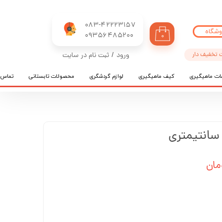
083-42223157
وشگاه
​​​​​​​09356485200
۰
 تخفیف دار
ورود
/
ثبت نام در سایت
حساب کاربری من
ات ماهیگیری
کیف ماهیگیری
لوازم گردشگری
محصولات تابستانی
تماس ب
تغییر گذر واژه
سفارشات
خروج از حساب کاربری