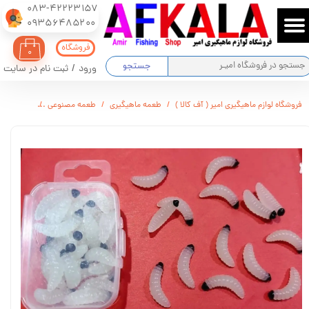
083-42223157
​​​​​​​09356485200
حساب کاربری من
فروشگاه
۰
تغییر گذر واژه
جستجو
ورود
/
ثبت نام در سایت
سفارشات
فروشگاه لوازم ماهیگیری امیر ( آف کالا )
طعمه ماهیگیری
طعمه مصنوعی
کرم ماهیگی
خروج از حساب کاربری