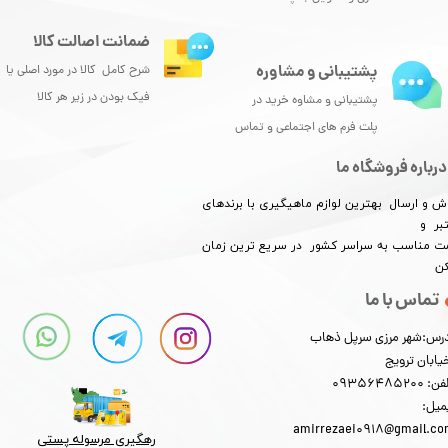
★
★
★
★
★
ضمانت اصالت کالا
پشتیبانی و مشاوره
شرح کامل کالا در مورد اصلی یا
فیک بودن در زیر هر کالا
پشتیبانی و مشاوه خرید در
پلت فرم های اجتماعی و تماس
درباره فروشگاه ما
ش و ارسال بهترین لوازم ماهیگیری با برندهای
بر و
​​​​قیمت مناسب به سراسر کشور در سریع ترین زمان
کن
تماس با ما
★
★
★
★
★
رس:شهر مرزی سرپل ذهاب
یابان ترویج
: 09356485200
میل:
amirrezaei0918@gmail.c
رهگیری مرسوله پستی​​​​​​​