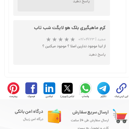
پاسخ دهید
کرم ماهیگیری بلک هو لایگت شب تاب
مجید
|
۰۲/۰۴/۲۳
از اینا موجود ندارین اصلا ؟ موجود میکنین ؟
پاسخ دهید
★
★
★
★
★
کپی کردن لینک
تلگرام
واتساپ
ایکس (توییتر)
لینکدین
فیسبوک
پینترست
درگاه امن بانکی
ارسال سریع سفارش
درگاه امن زیبال
ارسال سفارش طی 24 ساعت
کاری و تحویل به پست