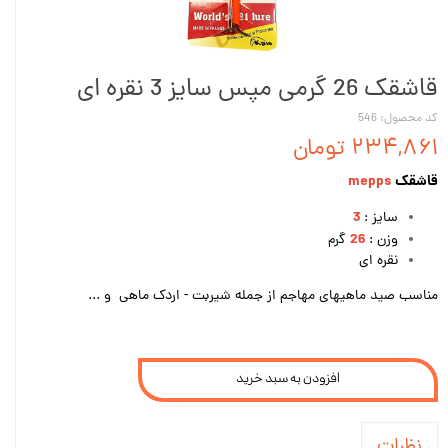
قاشقک 26 گرمی مپس سایز 3 نقره ای
کد محصول: 546
۲۳۴,۸۶۱ تومان
قاشقک
mepps
3
سایز :
26
وزن :
گرم
نقره ای
مناسب صید ماهیهای مهاجم از جمله شیربت - اردک ماهی و ...
افزودن به سبد خرید
نظرات