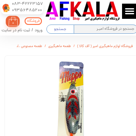
083-42223157
​​​​​​​09356485200
حساب کاربری من
فروشگاه
۰
تغییر گذر واژه
جستجو
ورود
/
ثبت نام در سایت
سفارشات
فروشگاه لوازم ماهیگیری امیر ( آف کالا )
طعمه ماهیگیری
طعمه مصنوعی
قاشقک 26 گرمی مپس سایز 3 نقره ای
خروج از حساب کاربری