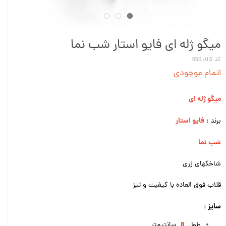
میگو ژله ای فایو استار شب نما
کد کالا: 650
اتمام موجودی
میگو ژله ای
فایو استار
برند :
شب نما
شاخکهای زری
قلاب فوق‌ العاده با کیفیت و تیز
سایز :
8
طول
سانتیمتر