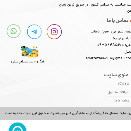
​​​​قیمت مناسب به سراسر کشور در سریع ترین زمان
کن
تماس با ما
رس:شهر مرزی سرپل ذهاب
یابان ترویج
: 09356485200
میل:
amirrezaei0918@gmail.c
رهگیری مرسوله پستی​​​​​​​
منوی سایت
فروشگاه
سوالات متداول
تماس با ما
ین سایت مطعلق به فروشگاه لوازم ماهیگیری امیر میباشد وتمام حقوق این سایت محفوظ است