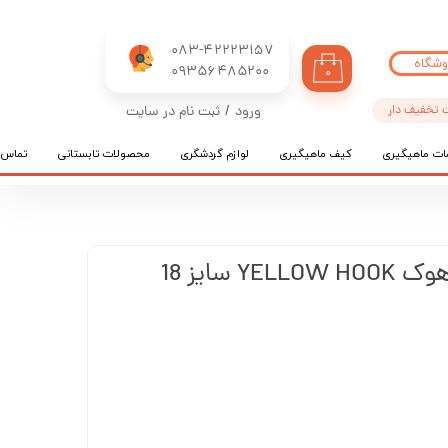
083-42223157
وشگاه
​​​​​​​09356485200
۰
 تخفیف دار
ورود
/
ثبت نام در سایت
حساب کاربری من
ات ماهیگیری
کیف ماهیگیری
لوازم گردشگری
محصولات تابستانی
تماس ب
تغییر گذر واژه
سفارشات
خروج از حساب کاربری
 سایز 18