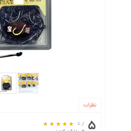
نظرات
۵
از ۵