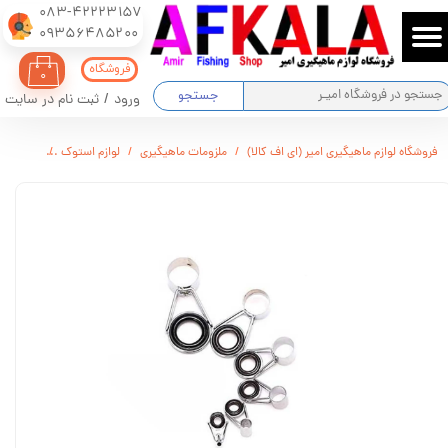
083-42223157
​​​​​​​09356485200
حساب کاربری من
فروشگاه
۰
تغییر گذر واژه
جستجو
ورود
/
ثبت نام در سایت
سفارشات
فروشگاه لوازم ماهیگیری امیر (ای اف کالا)
ملزومات ماهیگیری
لوازم استوک
حلقه چوب م
خروج از حساب کاربری