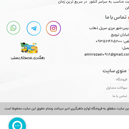
​​​​قیمت مناسب به سراسر کشور در سریع ترین زمان
کن
تماس با ما
رس:شهر مرزی سرپل ذهاب
یابان ترویج
: 09356485200
میل:
amirrezaei0918@gmail.c
رهگیری مرسوله پستی​​​​​​​
منوی سایت
فروشگاه
سوالات متداول
تماس با ما
ین سایت مطعلق به فروشگاه لوازم ماهیگیری امیر میباشد وتمام حقوق این سایت محفوظ است