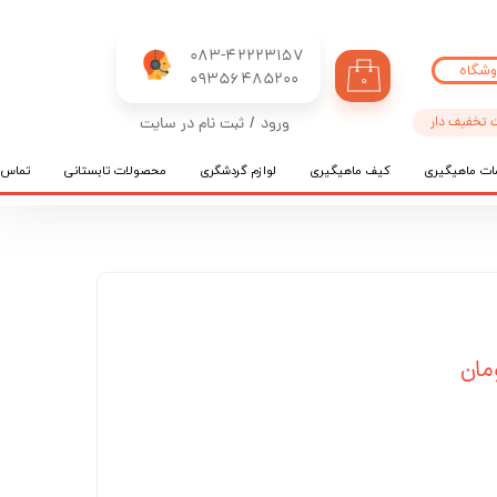
083-42223157
وشگاه
​​​​​​​09356485200
۰
 تخفیف دار
ورود
/
ثبت نام در سایت
حساب کاربری من
ات ماهیگیری
کیف ماهیگیری
لوازم گردشگری
محصولات تابستانی
تماس ب
تغییر گذر واژه
سفارشات
خروج از حساب کاربری