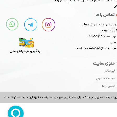
​​​​قیمت مناسب به سراسر کشور در سریع ترین زمان
کن
تماس با ما
رس:شهر مرزی سرپل ذهاب
یابان ترویج
: 09356485200
میل:
amirrezaei0918@gmail.c
رهگیری مرسوله پستی​​​​​​​
منوی سایت
فروشگاه
سوالات متداول
تماس با ما
ین سایت مطعلق به فروشگاه لوازم ماهیگیری امیر میباشد وتمام حقوق این سایت محفوظ است