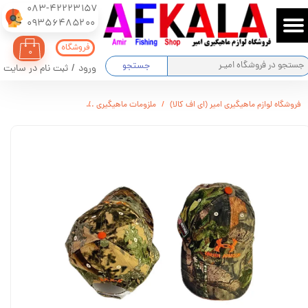
083-42223157
​​​​​​​09356485200
حساب کاربری من
فروشگاه
۰
تغییر گذر واژه
جستجو
ورود
/
ثبت نام در سایت
سفارشات
فروشگاه لوازم ماهیگیری امیر (ای اف کالا)
ملزومات ماهیگیری
متفرقه و گردشگری
کلا
خروج از حساب کاربری