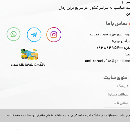
بر و
​​​​قیمت مناسب به سراسر کشور در سریع ترین زمان
کن
تماس با ما
رس:شهر مرزی سرپل ذهاب
یابان ترویج
: 09356485200
میل:
★
★
★
★
★
amirrezaei0918@gmail.c
رهگیری مرسوله پستی​​​​​​​
منوی سایت
فروشگاه
سوالات متداول
تماس با ما
ین سایت مطعلق به فروشگاه لوازم ماهیگیری امیر میباشد وتمام حقوق این سایت محفوظ است