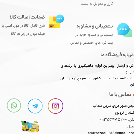
کاری و تحویل به پست
ضمانت اصالت کالا
پشتیبانی و مشاوره
شرح کامل کالا در مورد اصلی یا
فیک بودن در زیر هر کالا
پشتیبانی و مشاوه خرید در
پلت فرم های اجتماعی و تماس
درباره فروشگاه ما
ش و ارسال بهترین لوازم ماهیگیری با برندهای
بر و
​​​​قیمت مناسب به سراسر کشور در سریع ترین زمان
کن
تماس با ما
رس:شهر مرزی سرپل ذهاب
یابان ترویج
: 09356485200
میل:
amirrezaei0918@gmail.c