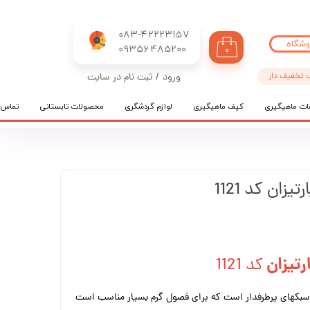
083-42223157
وشگاه
​​​​​​​09356485200
۰
 تخفیف دار
ورود
/
ثبت نام در سایت
حساب کاربری من
ات ماهیگیری
کیف ماهیگیری
لوازم گردشگری
محصولات تابستانی
تماس ب
تغییر گذر واژه
سفارشات
خروج از حساب کاربری
زان کد 1121
رتیزان
کد 1121
ز سبکهای پرطرفدار است که برای فصول گرم بسیار مناسب است