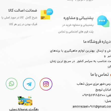
ضمانت اصالت کالا
پشتیبانی و مشاوره
شرح کامل کالا در مورد اصلی یا
فیک بودن در زیر هر کالا
پشتیبانی و مشاوه خرید در
پلت فرم های اجتماعی و تماس
درباره فروشگاه ما
ش و ارسال بهترین لوازم ماهیگیری با برندهای
بر و
​​​​قیمت مناسب به سراسر کشور در سریع ترین زمان
کن
تماس با ما
رس:شهر مرزی سرپل ذهاب
یابان ترویج
: 09356485200
میل:
amirrezaei0918@gmail.c
رهگیری مرسوله پستی​​​​​​​