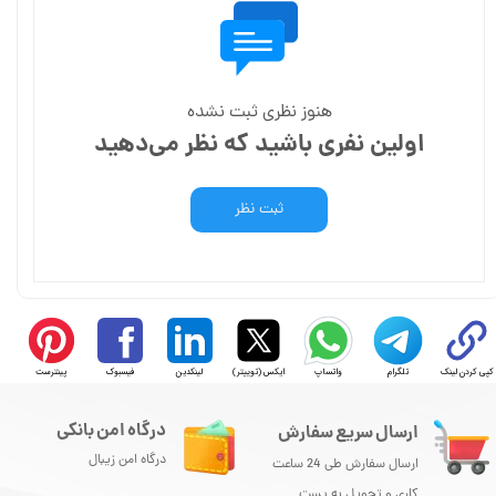
هنوز نظری ثبت نشده
اولین نفری باشید که نظر می‌دهید
ثبت نظر
کپی کردن لینک
تلگرام
واتساپ
ایکس (توییتر)
لینکدین
فیسبوک
پینترست
درگاه امن بانکی
ارسال سریع سفارش
درگاه امن زیبال
ارسال سفارش طی 24 ساعت
کاری و تحویل به پست