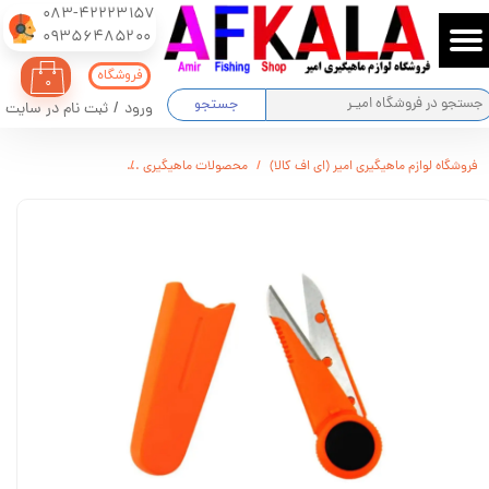
083-42223157
​​​​​​​09356485200
حساب کاربری من
فروشگاه
۰
تغییر گذر واژه
جستجو
ورود
/
ثبت نام در سایت
سفارشات
فروشگاه لوازم ماهیگیری امیر (ای اف کالا)
محصولات ماهیگیری
مینی قیچی درب دار
خروج از حساب کاربری