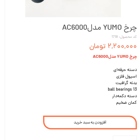
چرخ YUMO مدلAC6000
کد محصول: 1718
۲,۲۰۰,۰۰۰ تومان
چرخ YUMO مدلAC6000
دسته حرفه‌ای
اسپول فلزی
بدنه گرافیت
13 ball bearings
دسته دکمه‌دار
کمان ضخیم
افزودن به سبد خرید