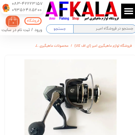
083-42223157
​​​​​​​09356485200
حساب کاربری من
فروشگاه
۰
تغییر گذر واژه
جستجو
ورود
/
ثبت نام در سایت
سفارشات
فروشگاه لوازم ماهیگیری امیر (ای اف کالا)
محصولات ماهیگیری
چرخ YUMO مدلAC6000
خروج از حساب کاربری