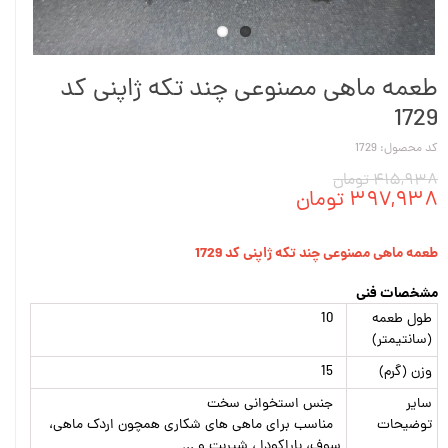
طعمه ماهی مصنوعی چند تکه ژاپنی کد
1729
کد محصول: 1729
۴۱۵,۹۳۸ تومان
۳۹۷,۹۳۸ تومان
طعمه ماهی مصنوعی چند تکه ژاپنی کد 1729
مشخصات فنی
طول طعمه
10
(سانتیمتر)
وزن (گرم)
15
سایر
جنس استخوانی سخت
توضیحات
مناسب برای ماهی های شکاری همچون اردک ماهی،
سوف، باراکودا ، شیربت و ..
.