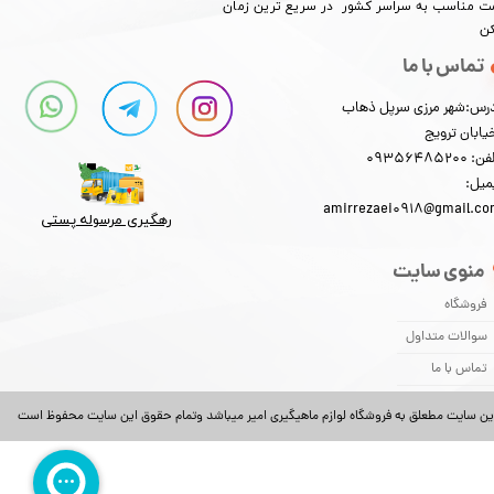
​​​​قیمت مناسب به سراسر کشور در سریع ترین زمان
کن
تماس با ما
رس:شهر مرزی سرپل ذهاب
یابان ترویج
: 09356485200
میل:
amirrezaei0918@gmail.c
رهگیری مرسوله پستی​​​​​​​
منوی سایت
فروشگاه
سوالات متداول
تماس با ما
ین سایت مطعلق به فروشگاه لوازم ماهیگیری امیر میباشد وتمام حقوق این سایت محفوظ است