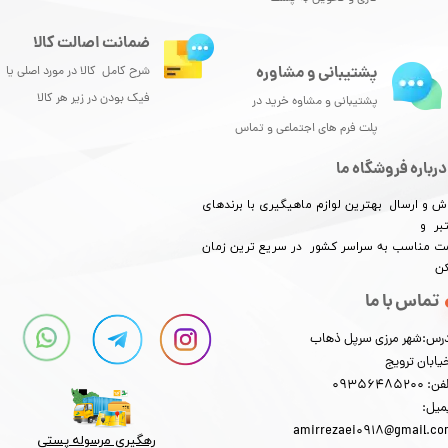
ضمانت اصالت کالا
پشتیبانی و مشاوره
شرح کامل کالا در مورد اصلی یا
فیک بودن در زیر هر کالا
پشتیبانی و مشاوه خرید در
پلت فرم های اجتماعی و تماس
درباره فروشگاه ما
ش و ارسال بهترین لوازم ماهیگیری با برندهای
بر و
​​​​قیمت مناسب به سراسر کشور در سریع ترین زمان
کن
تماس با ما
رس:شهر مرزی سرپل ذهاب
یابان ترویج
: 09356485200
میل:
amirrezaei0918@gmail.c
رهگیری مرسوله پستی​​​​​​​