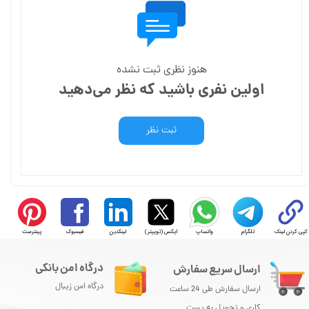
هنوز نظری ثبت نشده
اولین نفری باشید که نظر می‌دهید
ثبت نظر
کپی کردن لینک
تلگرام
واتساپ
ایکس (توییتر)
لینکدین
فیسبوک
پینترست
درگاه امن بانکی
ارسال سریع سفارش
درگاه امن زیبال
ارسال سفارش طی 24 ساعت
کاری و تحویل به پست