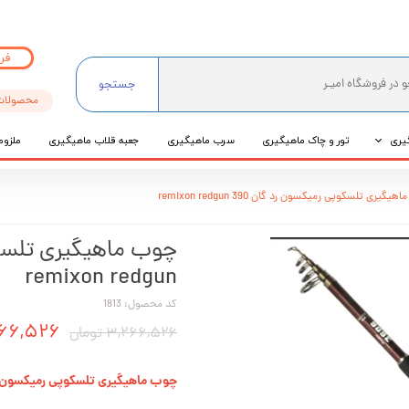
فر
جستجو
محصولات
یری
تور و چاک ماهیگیری
سرب ماهیگیری
جعبه قلاب ماهیگیری
ملزوم
ی
یگیری تلسکوپی رمیکسون رد گان 390 remixon redgun
عی
remixon redgun
کد محصول: 1813
۳,۱۶۶,۵۲۶ ت
۳,۲۶۶,۵۲۶ تومان
چوب ماهیگیری تلسکوپی رمیکسون رد گان 390 edgun