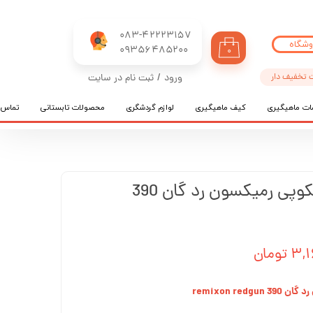
083-42223157
وشگاه
​​​​​​​09356485200
۰
 تخفیف دار
ورود
/
ثبت نام در سایت
حساب کاربری من
ات ماهیگیری
کیف ماهیگیری
لوازم گردشگری
محصولات تابستانی
تماس ب
تغییر گذر واژه
سفارشات
خروج از حساب کاربری
چوب ماهیگیری تلسکوپی رمیکسون رد گان 390
ومان
remixon r