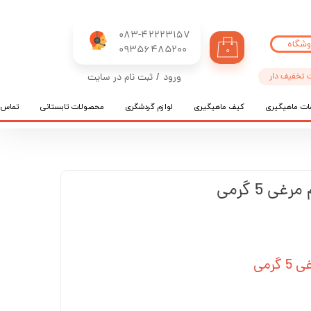
083-42223157
وشگاه
​​​​​​​09356485200
۰
 تخفیف دار
ورود
/
ثبت نام در سایت
حساب کاربری من
ات ماهیگیری
کیف ماهیگیری
لوازم گردشگری
محصولات تابستانی
تماس ب
تغییر گذر واژه
سفارشات
خروج از حساب کاربری
 5 گرمی
رمی