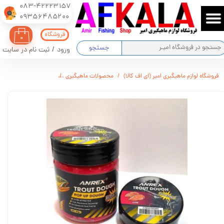
083-42223157
​​​​​​​09356485200
حساب کاربری من
فروشگاه
۰
تغییر گذر واژه
جستجو
ورود
/
ثبت نام در سایت
سفارشات
فروشگاه لوازم ماهیگیری امیر (ای اف کالا)
محصولات ماهیگیری
خمیر پاپ اپ قزلی Anrex طعم جگر
خروج از حساب کاربری