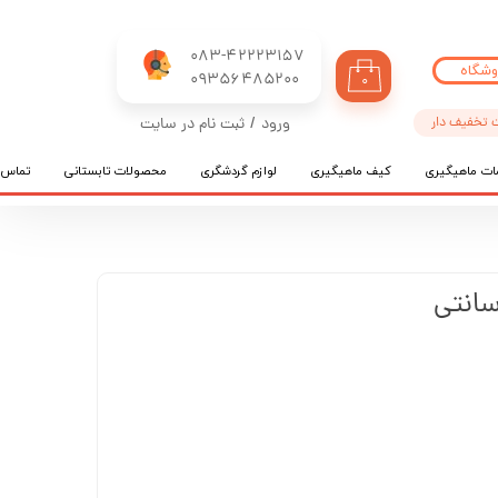
083-42223157
وشگاه
​​​​​​​09356485200
۰
 تخفیف دار
ورود
/
ثبت نام در سایت
حساب کاربری من
ات ماهیگیری
کیف ماهیگیری
لوازم گردشگری
محصولات تابستانی
تماس ب
تغییر گذر واژه
سفارشات
خروج از حساب کاربری