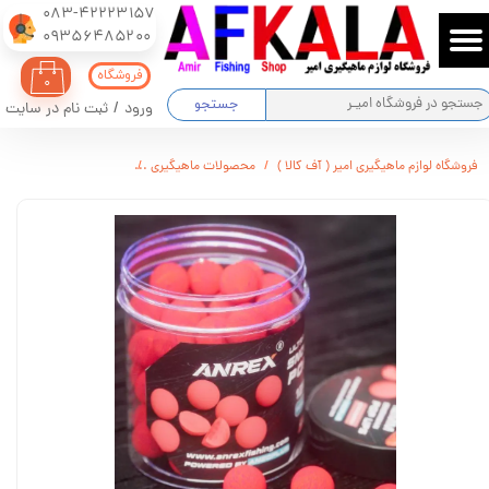
083-42223157
​​​​​​​09356485200
حساب کاربری من
فروشگاه
۰
تغییر گذر واژه
جستجو
ورود
/
ثبت نام در سایت
سفارشات
فروشگاه لوازم ماهیگیری امیر ( آف کالا )
محصولات ماهیگیری
بویله پاپ اپ ANREXسایز 12 و 14 میلیمتر طعم توت فرنگی
خروج از حساب کاربری