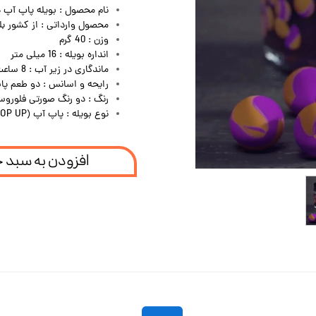
نام محصول : بویله پاپ آپ
محصول وارداتی : از کشور بل
وزن : 40 گرم
انداره بویله : 16 میلی متر
ماندگاری در زیر آب : 8 ساعت
رایحه و اسانس : دو طعم پاپ
رنگ : دو رنگ صورتی فلوروس
نوع بویله : پاپ آپ (POP UP) فست پاپ
افزودن به سبد 