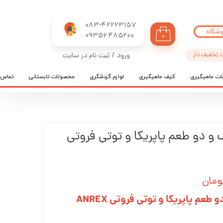
083-42223157
وشگاه
​​​​​​​09356485200
۰
 تخفیف دار
ورود
/
ثبت نام در سایت
حساب کاربری من
ات ماهیگیری
کیف ماهیگیری
لوازم گردشگری
محصولات تابستانی
تماس ب
تغییر گذر واژه
سفارشات
خروج از حساب کاربری
 و دو طعم پاپریکا و توتی فروتی
عم پاپریکا و توتی فروتی ANREX