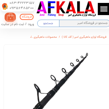
083-42223157
​​​​​​​09356485200
حساب کاربری من
فروشگاه
۰
تغییر گذر واژه
جستجو
ورود
/
ثبت نام در سایت
سفارشات
فروشگاه لوازم ماهیگیری امیر ( آف کالا )
محصولات ماهیگیری
چوب تلسکوپی میکس کربن اقیانوس ANUS
خروج از حساب کاربری