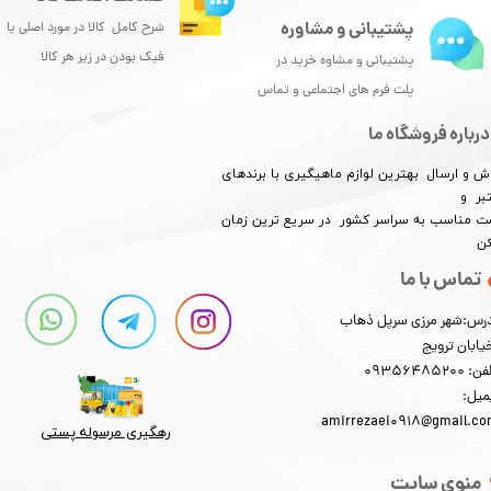
پشتیبانی و مشاوره
شرح کامل کالا در مورد اصلی یا
فیک بودن در زیر هر کالا
پشتیبانی و مشاوه خرید در
پلت فرم های اجتماعی و تماس
درباره فروشگاه ما
ش و ارسال بهترین لوازم ماهیگیری با برندهای
بر و
​​​​قیمت مناسب به سراسر کشور در سریع ترین زمان
کن
تماس با ما
رس:شهر مرزی سرپل ذهاب
یابان ترویج
: 09356485200
میل:
amirrezaei0918@gmail.c
رهگیری مرسوله پستی​​​​​​​
منوی سایت