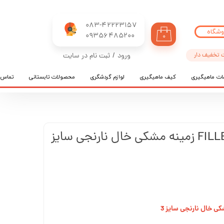
083-42223157
وشگاه
​​​​​​​09356485200
۰
 تخفیف دار
ورود
/
ثبت نام در سایت
حساب کاربری من
ات ماهیگیری
کیف ماهیگیری
لوازم گردشگری
محصولات تابستانی
تماس ب
تغییر گذر واژه
سفارشات
خروج از حساب کاربری
لانسه ماهیگیری FILLEX3 زمینه مشکی خال نارنجی سایز