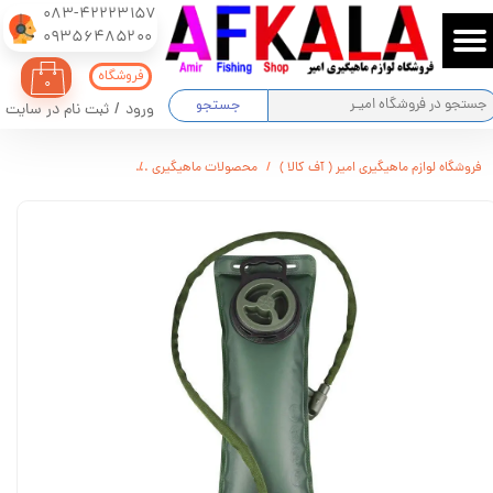
083-42223157
​​​​​​​09356485200
حساب کاربری من
فروشگاه
۰
تغییر گذر واژه
جستجو
ورود
/
ثبت نام در سایت
سفارشات
فروشگاه لوازم ماهیگیری امیر ( آف کالا )
محصولات ماهیگیری
کیسه آب یا کمل بک 3 لیتری درب بزرگ
خروج از حساب کاربری