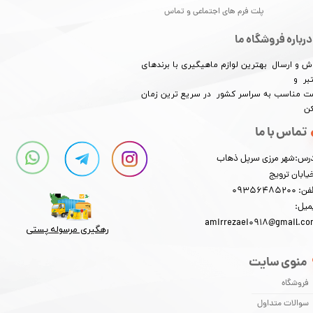
پلت فرم های اجتماعی و تماس
درباره فروشگاه ما
ش و ارسال بهترین لوازم ماهیگیری با برندهای
بر و
​​​​قیمت مناسب به سراسر کشور در سریع ترین زمان
کن
تماس با ما
رس:شهر مرزی سرپل ذهاب
یابان ترویج
: 09356485200
میل:
amirrezaei0918@gmail.c
رهگیری مرسوله پستی​​​​​​​
منوی سایت
فروشگاه
سوالات متداول