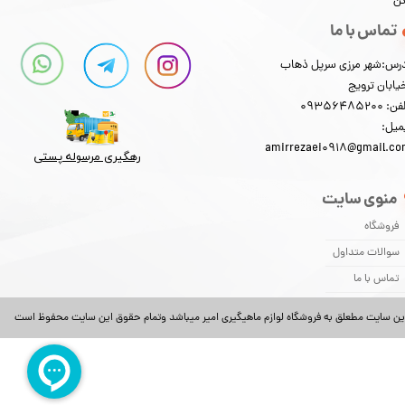
کن
تماس با ما
رس:شهر مرزی سرپل ذهاب
یابان ترویج
: 09356485200
میل:
amirrezaei0918@gmail.c
رهگیری مرسوله پستی​​​​​​​
منوی سایت
فروشگاه
سوالات متداول
تماس با ما
ین سایت مطعلق به فروشگاه لوازم ماهیگیری امیر میباشد وتمام حقوق این سایت محفوظ است