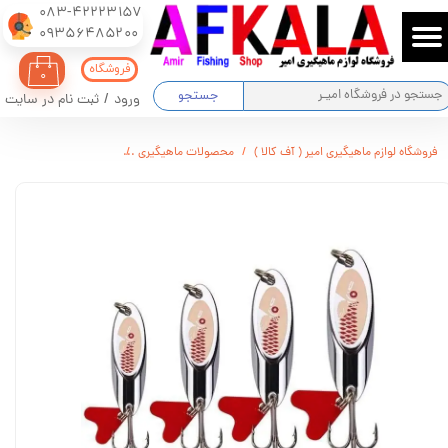
083-42223157
​​​​​​​09356485200
حساب کاربری من
فروشگاه
۰
تغییر گذر واژه
جستجو
ورود
/
ثبت نام در سایت
سفارشات
فروشگاه لوازم ماهیگیری امیر ( آف کالا )
محصولات ماهیگیری
طعمه مصنوعی پرک وزن دار برن
خروج از حساب کاربری