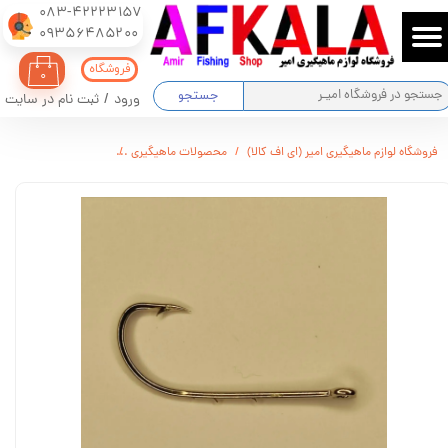
083-42223157
​​​​​​​09356485200
حساب کاربری من
فروشگاه
۰
تغییر گذر واژه
جستجو
ورود
/
ثبت نام در سایت
سفارشات
فروشگاه لوازم ماهیگیری امیر (ای اف کالا)
محصولات ماهیگیری
قلاب MUSTAD نیکل پک 25 تايی سایز 4/0
خروج از حساب کاربری