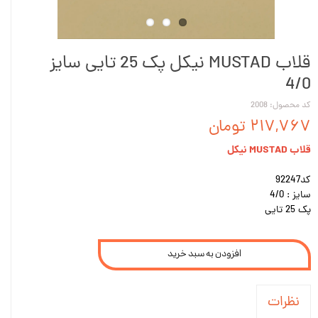
قلاب MUSTAD نیکل پک 25 تايی سایز
4/0
کد محصول: 2008
۲۱۷,۷۶۷ تومان
قلاب MUSTAD نیکل
کد92247
سایز : 4/0
پک 25 تايی
افزودن به سبد خرید
نظرات