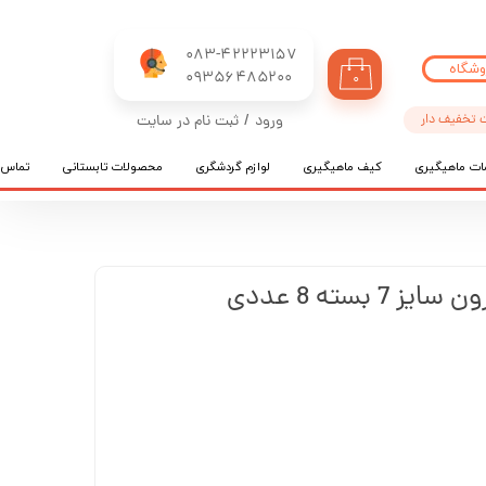
083-42223157
وشگاه
​​​​​​​09356485200
۰
 تخفیف دار
ورود
/
ثبت نام در سایت
حساب کاربری من
ات ماهیگیری
کیف ماهیگیری
لوازم گردشگری
محصولات تابستانی
تماس ب
تغییر گذر واژه
سفارشات
خروج از حساب کاربری
 بسته 8 عددی