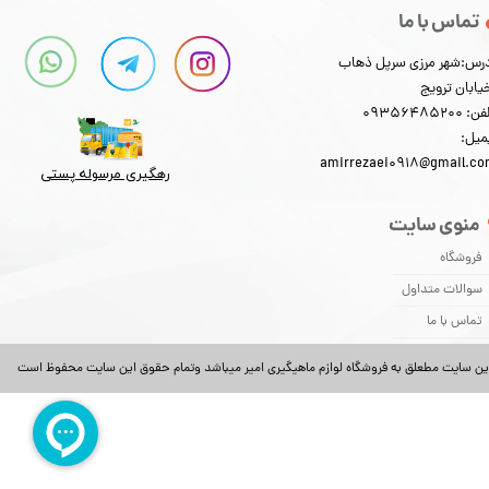
تماس با ما
رس:شهر مرزی سرپل ذهاب
یابان ترویج
: 09356485200
میل:
amirrezaei0918@gmail.c
رهگیری مرسوله پستی​​​​​​​
منوی سایت
فروشگاه
سوالات متداول
تماس با ما
ین سایت مطعلق به فروشگاه لوازم ماهیگیری امیر میباشد وتمام حقوق این سایت محفوظ است