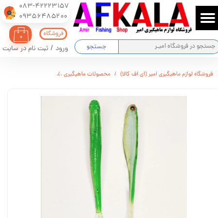
083-42223157
​​​​​​​09356485200
حساب کاربری من
فروشگاه
۰
تغییر گذر واژه
جستجو
ورود
/
ثبت نام در سایت
سفارشات
فروشگاه لوازم ماهیگیری امیر (ای اف کالا)
محصولات ماهیگیری
ماهی مصنوعی جیگ ژله ای مارک س
خروج از حساب کاربری