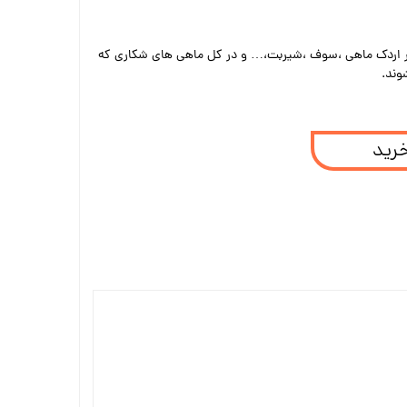
ار اردک ماهی ،سوف ،شیربت،… و در کل ماهی های شکاری که
وند.
خرید