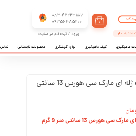
083-42223157
وشگاه
​​​​​​​09356485200
۰
 تخفیف دار
ورود
/
ثبت نام در سایت
حساب کاربری من
ات ماهیگیری
کیف ماهیگیری
لوازم گردشگری
محصولات تابستانی
تماس ب
تغییر گذر واژه
سفارشات
خروج از حساب کاربری
ماهی مصنوعی جیگ ژله ای مارک سی هورس 13 سانتی
 هورس 13 سانتی متر 9 گرم