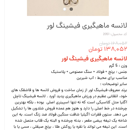
لانسه ماهیگیری فیشینگ لور
کد محصول: 2051
۱۶۸,۰۵۲ تومان
۱۳۸,۰۵۲ تومان
لانسه ماهیگیری فیشینگ لور
وزن : 5 گرم
جنس : برنج + فولاد + سنگ مصنوعی + پلاستیک
مناسب برای محیط : آب شیرین
سایر توضیحات :
برند معروف فیشینگ لور از زمان ساخت و فروش لانسه ها و قاشقک های
خود، انقلابی عظیم در ورزش ماهیگیری پدید آورد . لانسه فیشینگ تاچل
آگلیا مدل کلاسیکی است که نه تنها اسپینری اصلی بوده ، بلکه بهترین
چرخنده در خط اصلی را دارد و هنوز هم عمده فروش شلدون ها را تشکیل
می دهد. ستون فقرات آگیلیا شافت سنگین فولاد ضد زنگ است. به این
شاخه یک تیغه بیضی مقعر ، بدنه چرخنده و البته یک قلاب متصل شده
است. این تیغه می تواند با نقره یا روکش طلا ، برنج صیقلی ، مسی یا با