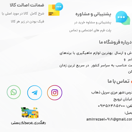
ضمانت اصالت کالا
پشتیبانی و مشاوره
شرح کامل کالا در مورد اصلی یا
فیک بودن در زیر هر کالا
پشتیبانی و مشاوه خرید در
پلت فرم های اجتماعی و تماس
درباره فروشگاه ما
ش و ارسال بهترین لوازم ماهیگیری با برندهای
بر و
​​​​قیمت مناسب به سراسر کشور در سریع ترین زمان
کن
تماس با ما
رس:شهر مرزی سرپل ذهاب
یابان ترویج
: 09356485200
میل:
amirrezaei0918@gmail.c
رهگیری مرسوله پستی​​​​​​​