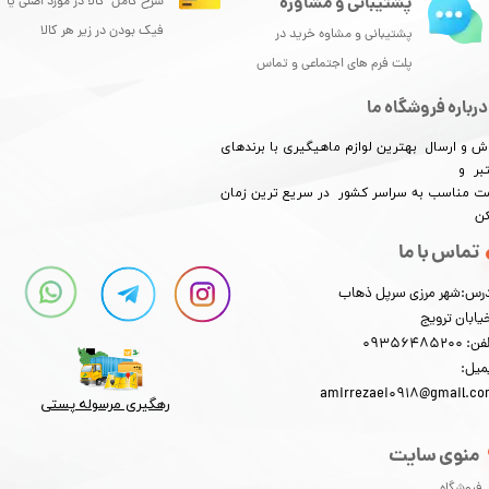
پشتیبانی و مشاوره
شرح کامل کالا در مورد اصلی یا
فیک بودن در زیر هر کالا
پشتیبانی و مشاوه خرید در
پلت فرم های اجتماعی و تماس
درباره فروشگاه ما
ش و ارسال بهترین لوازم ماهیگیری با برندهای
بر و
​​​​قیمت مناسب به سراسر کشور در سریع ترین زمان
کن
تماس با ما
رس:شهر مرزی سرپل ذهاب
یابان ترویج
: 09356485200
میل:
amirrezaei0918@gmail.c
رهگیری مرسوله پستی​​​​​​​
منوی سایت
فروشگاه