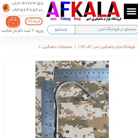
083-42223157
​​​​​​​09356485200
حساب کاربری من
فروشگاه
۰
تغییر گذر واژه
جستجو
ورود
/
ثبت نام در سایت
سفارشات
فروشگاه لوازم ماهیگیری امیر ( آف کالا )
محصولات ماهیگیری
قلاب پیچی مخصوص ساخت
خروج از حساب کاربری