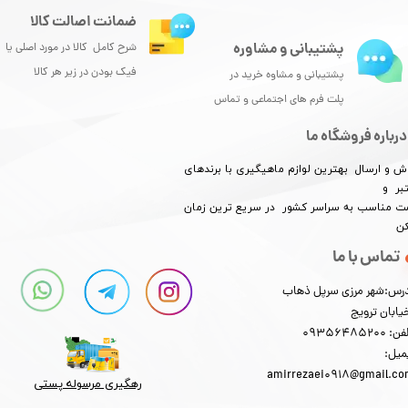
ضمانت اصالت کالا
پشتیبانی و مشاوره
شرح کامل کالا در مورد اصلی یا
فیک بودن در زیر هر کالا
پشتیبانی و مشاوه خرید در
پلت فرم های اجتماعی و تماس
درباره فروشگاه ما
ش و ارسال بهترین لوازم ماهیگیری با برندهای
بر و
​​​​قیمت مناسب به سراسر کشور در سریع ترین زمان
کن
تماس با ما
رس:شهر مرزی سرپل ذهاب
یابان ترویج
: 09356485200
میل:
amirrezaei0918@gmail.c
رهگیری مرسوله پستی​​​​​​​