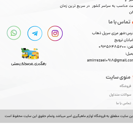
​​​​قیمت مناسب به سراسر کشور در سریع ترین زمان
کن
تماس با ما
★
★
★
★
★
رس:شهر مرزی سرپل ذهاب
یابان ترویج
: 09356485200
میل:
amirrezaei0918@gmail.c
رهگیری مرسوله پستی​​​​​​​
منوی سایت
فروشگاه
سوالات متداول
تماس با ما
★
★
★
★
★
ین سایت مطعلق به فروشگاه لوازم ماهیگیری امیر میباشد وتمام حقوق این سایت محفوظ است