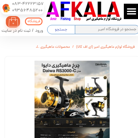
083-42223157
​​​​​​​09356485200
حساب کاربری من
فروشگاه
۰
تغییر گذر واژه
جستجو
ورود
/
ثبت نام در سایت
سفارشات
فروشگاه لوازم ماهیگیری امیر (ای اف کالا)
محصولات ماهیگیری
چرخ ماهیگیری دایوا مدل wa RS3000-C
خروج از حساب کاربری