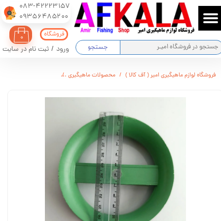
083-42223157
​​​​​​​09356485200
حساب کاربری من
فروشگاه
۰
تغییر گذر واژه
جستجو
ورود
/
ثبت نام در سایت
سفارشات
فروشگاه لوازم ماهیگیری امیر ( آف کالا )
محصولات ماهیگیری
فولی ماهیگیری ( قرقره دست
خروج از حساب کاربری