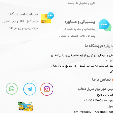
کاری و تحویل به پست
ضمانت اصالت کالا
پشتیبانی و مشاوره
شرح کامل کالا در مورد اصلی یا
فیک بودن در زیر هر کالا
پشتیبانی و مشاوه خرید در
پلت فرم های اجتماعی و تماس
درباره فروشگاه ما
ش و ارسال بهترین لوازم ماهیگیری با برندهای
بر و
​​​​قیمت مناسب به سراسر کشور در سریع ترین زمان
کن
تماس با ما
رس:شهر مرزی سرپل ذهاب
یابان ترویج
: 09356485200
میل:
amirrezaei0918@gmail.c