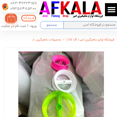
083-42223157
​​​​​​​09356485200
حساب کاربری من
فروشگاه
۰
تغییر گذر واژه
جستجو
ورود
/
ثبت نام در سایت
سفارشات
فروشگاه لوازم ماهیگیری امیر ( آف کالا )
محصولات ماهیگیری
فولی ماهیگیری ( قرقره دس
خروج از حساب کاربری