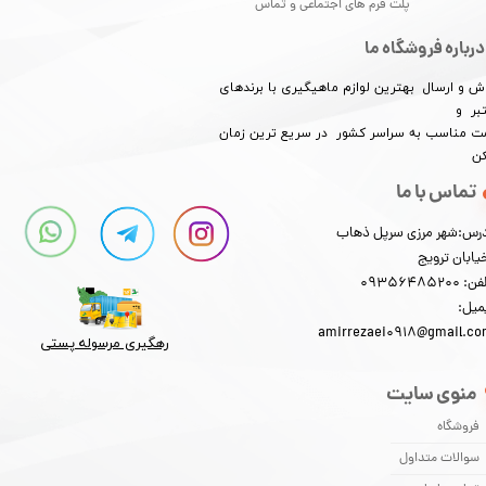
پلت فرم های اجتماعی و تماس
درباره فروشگاه ما
ش و ارسال بهترین لوازم ماهیگیری با برندهای
بر و
​​​​قیمت مناسب به سراسر کشور در سریع ترین زمان
کن
تماس با ما
رس:شهر مرزی سرپل ذهاب
یابان ترویج
: 09356485200
میل:
amirrezaei0918@gmail.c
رهگیری مرسوله پستی​​​​​​​
★
★
★
★
★
منوی سایت
فروشگاه
سوالات متداول