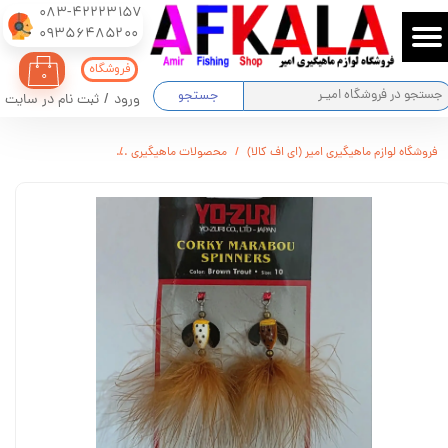
083-42223157
​​​​​​​09356485200
حساب کاربری من
فروشگاه
۰
تغییر گذر واژه
جستجو
ورود
/
ثبت نام در سایت
سفارشات
فروشگاه لوازم ماهیگیری امیر (ای اف کالا)
محصولات ماهیگیری
طعمه ماهیگیری پروانه ا
خروج از حساب کاربری