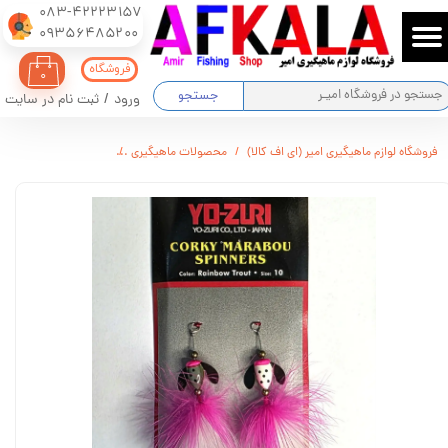
083-42223157
​​​​​​​09356485200
حساب کاربری من
فروشگاه
۰
تغییر گذر واژه
جستجو
ورود
/
ثبت نام در سایت
سفارشات
فروشگاه لوازم ماهیگیری امیر (ای اف کالا)
محصولات ماهیگیری
طعمه ماهیگیری پروانه ا
خروج از حساب کاربری