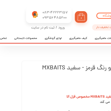
083-42223157
وشگاه
​​​​​​​09356485200
۰
 تخفیف دار
ورود
/
ثبت نام در سایت
حساب کاربری من
ات ماهیگیری
کیف ماهیگیری
لوازم گردشگری
محصولات تابستانی
تماس ب
تغییر گذر واژه
سفارشات
خروج از حساب کاربری
خمیر تخم سالمون دو رنگ قرمز - سفید MXBAITS
زل آلا
 می کند