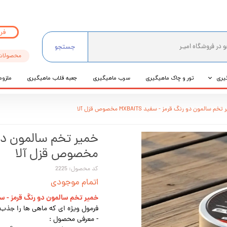
فر
جستجو
محصولات
یری
تور و چاک ماهیگیری
سرب ماهیگیری
جعبه قلاب ماهیگیری
ملزوم
ی
خم سالمون دو رنگ قرمز - سفید MXBAITS مخصوص قزل آلا
عی
مخصوص قزل آلا
کد محصول: 2225
اتمام موجودی
خمیر تخم سالمون دو رنگ قرمز - سفید MXBAITS مخصوص ق
فرمول ویژه ای که ماهی ها را جذب
- معرفی محصول :