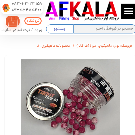
083-42223157
​​​​​​​09356485200
حساب کاربری من
فروشگاه
۰
تغییر گذر واژه
جستجو
ورود
/
ثبت نام در سایت
سفارشات
فروشگاه لوازم ماهیگیری امیر ( آف کالا )
محصولات ماهیگیری
بویله دو رنگ اکلیل دار 
خروج از حساب کاربری