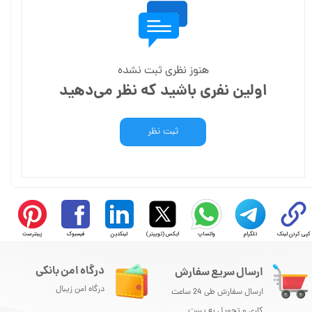
هنوز نظری ثبت نشده
اولین نفری باشید که نظر می‌دهید
ثبت نظر
کپی کردن لینک
تلگرام
واتساپ
ایکس (توییتر)
لینکدین
فیسبوک
پینترست
درگاه امن بانکی
ارسال سریع سفارش
درگاه امن زیبال
ارسال سفارش طی 24 ساعت
کاری و تحویل به پست