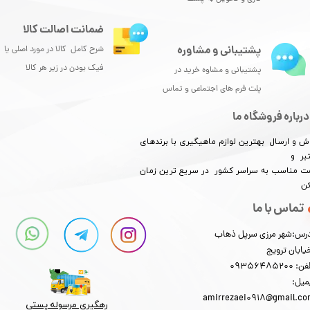
ضمانت اصالت کالا
پشتیبانی و مشاوره
شرح کامل کالا در مورد اصلی یا
فیک بودن در زیر هر کالا
پشتیبانی و مشاوه خرید در
پلت فرم های اجتماعی و تماس
درباره فروشگاه ما
ش و ارسال بهترین لوازم ماهیگیری با برندهای
بر و
​​​​قیمت مناسب به سراسر کشور در سریع ترین زمان
کن
تماس با ما
رس:شهر مرزی سرپل ذهاب
یابان ترویج
: 09356485200
میل:
amirrezaei0918@gmail.c
رهگیری مرسوله پستی​​​​​​​