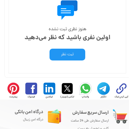
هنوز نظری ثبت نشده
اولین نفری باشید که نظر می‌دهید
ثبت نظر
کپی کردن لینک
تلگرام
واتساپ
ایکس (توییتر)
لینکدین
فیسبوک
پینترست
درگاه امن بانکی
ارسال سریع سفارش
درگاه امن زیبال
ارسال سفارش طی 24 ساعت
کاری و تحویل به پست