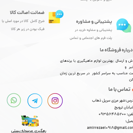
ضمانت اصالت کالا
پشتیبانی و مشاوره
شرح کامل کالا در مورد اصلی یا
فیک بودن در زیر هر کالا
پشتیبانی و مشاوه خرید در
پلت فرم های اجتماعی و تماس
درباره فروشگاه ما
ش و ارسال بهترین لوازم ماهیگیری با برندهای
بر و
​​​​قیمت مناسب به سراسر کشور در سریع ترین زمان
کن
تماس با ما
رس:شهر مرزی سرپل ذهاب
یابان ترویج
: 09356485200
میل:
amirrezaei0918@gmail.c
رهگیری مرسوله پستی​​​​​​​